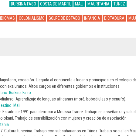
BURKINA FASO
COSTA DE MARFIL
MALI
MAURITANIA
TÚNEZ
IDIOMAS
COLONIALISMO
GOLPE DE ESTADO
INFANCIA
DICTADURA
MUJ
n
agisterio, vocación. Llegada al continente africano y principios en el colegio d
 con exalumnos. Altos cargos en diferentes gobiernos e instituciones.
stino: Burkina Faso
diulaso. Aprendizaje de lenguas africanas (moré, bobodiulaso y senufo).
estino: Mali
de Estado de 1991 para derrocar a Moussa Traoré. Trabajo en enseñanza y salud
olokani. Trabajo de sensibilización con mujeres y creación de asociación.
itania
7. Cultura tunecina. Trabajo con subsaharianos en Túnez. Trabajo social en Mau