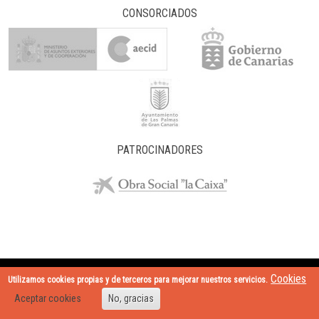
CONSORCIADOS
PATROCINADORES
Cookies
Utilizamos cookies propias y de terceros para mejorar nuestros servicios.
Pie de página
Aviso legal
PROYECTO MEMORIA @ 2018 Casa África
Aceptar cookies
No, gracias