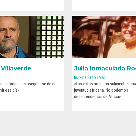
 Villaverde
Julia Inmaculada Ro
Burkina Faso | Mali
o del nómada es asegurarse de que
«Las vallas no serán suficientes para
CONOCE SU HISTORIA
CONOCE SU HISTORIA
vir ese día»
juventud africana. No podemos
desentendernos de África»