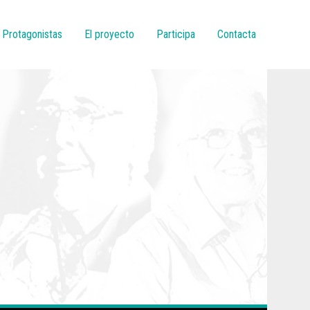
ión principal
Protagonistas
El proyecto
Participa
Contacta