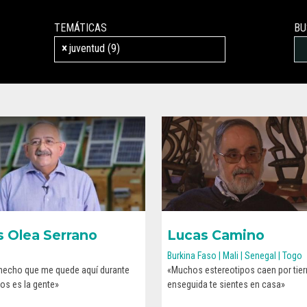
TEMÁTICAS
BU
×
juventud (9)
 Olea Serrano
Lucas Camino
Burkina Faso | Mali | Senegal | Togo
 hecho que me quede aquí durante
«Muchos estereotipos caen por tier
CONOCE SU HISTORIA
CONOCE SU HISTORIA
os es la gente»
enseguida te sientes en casa»